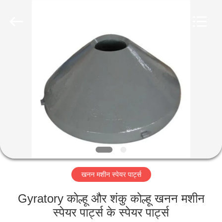
Luoyang
Zhongtai
Industries
CO.,LTD.
All
Rights
Reserved.
घर
उत्पादों
वीआर
दिखाएँ
हमारे
खनन मशीन स्पेयर पार्ट्स
बारे
में
Gyratory कोल्हू और शंकु कोल्हू खनन मशीन
स्पेयर पार्ट्स के स्पेयर पार्ट्स