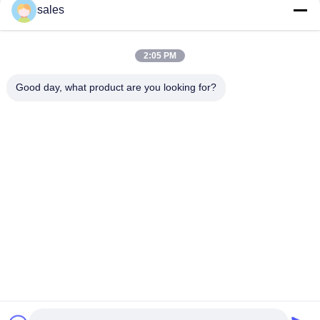
संपर्क
sales
2:05 PM
लोकप्रिय श्रेणियां
सभी
Good day, what product are you looking for?
मिल पिनियन गियर्स
बेवेल पिनियन गियर
मिल गिर्थ गियर
कास्टिंग और फोर्जिंग
सीमेंट रोटरी भट्ठा
अयस्क पीसने की चक्की
स्टोन क्रेशर मशीन
खनन मशीन स्पेयर पार्ट्स
सदस्यता लें