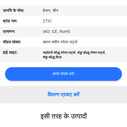
कारखाना
उत्पत्ति के प्लेस:
हेनान, चीन
भ्रमण
ब्रांड नाम:
ZTIC
गुणवत्ता
प्रमाणन:
IAO, CE, RoHS
नियंत्रण
मॉडल संख्या:
खनन मशीन स्पेयर पार्ट्स
हाई लाइट:
,
,
गाइरेटरी कोल्हू स्पेयर पार्ट्स
शंकु कोल्हू स्पेयर पार्ट्स
संपर्क
शंकु कोल्हू मेंटल
करें
हमसे संपर्क करें!
समाचार
विवरण प्रकट करें
एक
उद्धरण
इसी तरह के उत्पादों
की