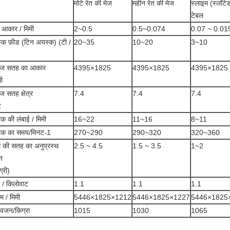
मोटे रेत की मेज
महीन रेत की मेज
स्लाइम (स्लॉटेड
टेबल
 आकार / मिमी
2~0.5
0.5~0.074
0.07 ~ 0.01
क फ़ीड (टिन अयस्क) (टी /
20~35
10~20
3~10
ज सतह का आकार
4395×1825
4395×1825
4395×1825
मी
 सतह क्षेत्र
7.4
7.4
7.4
2
रोक की लंबाई / मिमी
16~22
11~16
8~11
्रोक का समय/मिनट-1
270~290
290~320
320~360
 की सतह का अनुप्रस्थ
2.5 ~ 4.5
1.5 ~ 3.5
1~2
न
ग्री)
 / किलोवाट
1.1
1.1
1.1
 / मिमी
5446×1825×1212
5446×1825×1227
5446×1825
 वजन/किग्रा
1015
1030
1065