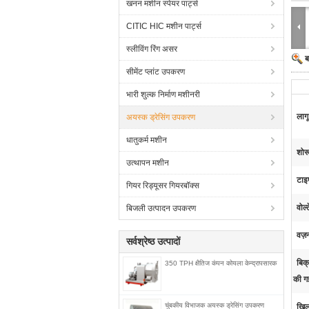
खनन मशीन स्पेयर पार्ट्स
CITIC HIC मशीन पार्ट्स
स्लीविंग रिंग असर
ब
सीमेंट प्लांट उपकरण
भारी शुल्क निर्माण मशीनरी
लागू
अयस्क ड्रेसिंग उपकरण
धातुकर्म मशीन
शोर
उत्थापन मशीन
टाइ
गियर रिड्यूसर गियरबॉक्स
वोल्
बिजली उत्पादन उपकरण
वज़
सर्वश्रेष्ठ उत्पादों
बिक्
350 TPH क्षैतिज कंपन कोयला केन्द्रापसारक
की ग
चुंबकीय विभाजक अयस्क ड्रेसिंग उपकरण
खिल