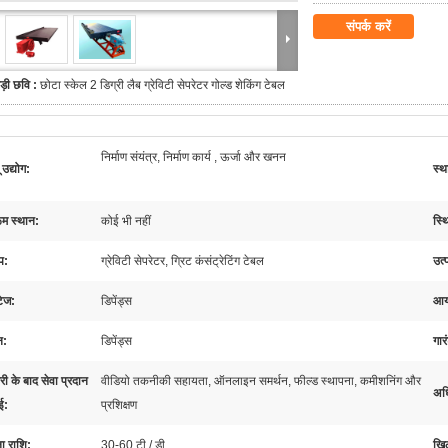
संपर्क करें
ड़ी छवि :
छोटा स्केल 2 डिग्री लैब ग्रेविटी सेपरेटर गोल्ड शेकिंग टेबल
निर्माण संयंत्र, निर्माण कार्य , ऊर्जा और खनन
 उद्योग:
स्थ
ूम स्थान:
कोई भी नहीं
स्थ
प:
ग्रेविटी सेपरेटर, ग्रिट कंसंट्रेटिंग टेबल
उत्
टेज:
डिपेंड्स
आया
न:
डिपेंड्स
गार
री के बाद सेवा प्रदान
वीडियो तकनीकी सहायता, ऑनलाइन समर्थन, फील्ड स्थापना, कमीशनिंग और
अध
ई:
प्रशिक्षण
ा राशि:
30-60 टी / डी
खिल