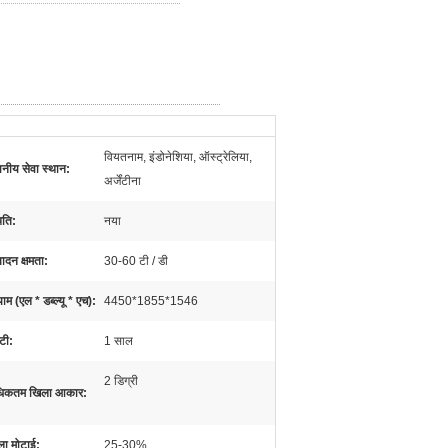
वियतनाम, इंडोनेशिया, ऑस्ट्रेलिया,
ानीय सेवा स्थान:
अर्जेंटीना
ि‍ति:
नया
पादन क्षमता:
30-60 टी / डी
म (एल * डब्ल्यू * एच):
4450*1855*1546
ंटी:
1 साल
2 डिग्री
िकतम खिला आकार:
ा मोटाई:
25-30%