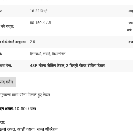
र:
16-22 डिग्री
आवृ
80-150 टी / डी
ध्य
 की मात्रा:
वर्ग:
 बोर्ड लंबाई अनुपात:
2.6
इंज
न:
क़िंगदाओ, शंघाई, तिआनजिन
48F गोल्ड शेकिंग टेबल
2 डिग्री गोल्ड शेकिंग टेबल
ुखता देना:
,
पाद वर्णन
गुणवत्ता वाला सोना मिलाते हुए टेबल
दन क्षमता:
10-60t / घंटा
षता:
र्जा खपत, अच्छी दक्षता, सरल ऑपरेशन