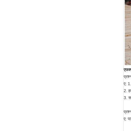
एफक्
प्रश्
ए: 1
2. ह
3. स
प्रश
ए: प