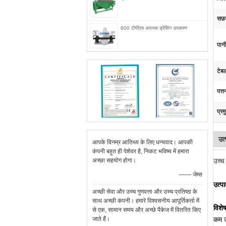
सफ़
600 टीपीएच अयस्क ड्रेसिंग उपकरण
पानी
टेबल
पत्त
प्रम
उत्
आपके विनम्र आतिथ्य के लिए धन्यवाद। आपकी
कंपनी बहुत ही पेशेवर है, निकट भविष्य में हमारा
अच्छा सहयोग होगा।
उच्च 
—— जेम्स
उत्पा
अच्छी सेवा और उच्च गुणवत्ता और उच्च प्रतिष्ठा के
साथ अच्छी कंपनी। हमारे विश्वसनीय आपूर्तिकर्ता में
विशे
से एक, सामान समय और अच्छे पैकेज में वितरित किए
जाते हैं।
कम ऊ