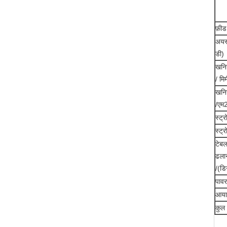
फ़ीड
अयस्
डी)
खनि
/ मि
खनिज
/एम
स्ट्
स्ट
टेबल
ढला
/(डि
पावर
आयाम
कुल