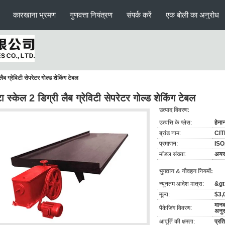
कारखाना भ्रमण
गुणवत्ता नियंत्रण
संपर्क करें
एक बोली का अनुरोध
ैब ग्रेविटी सेपरेटर गोल्ड शेकिंग टेबल
ा स्केल 2 डिग्री लैब ग्रेविटी सेपरेटर गोल्ड शेकिंग टेबल
उत्पाद विवरण:
उत्पत्ति के प्लेस:
हेना
ब्रांड नाम:
CIT
प्रमाणन:
ISO
मॉडल संख्या:
अयस्
भुगतान & नौवहन नियमों:
न्यूनतम आदेश मात्रा:
&gt;
मूल्य:
$3,
मानक
पैकेजिंग विवरण:
अनु
आपूर्ति की क्षमता:
प्रत