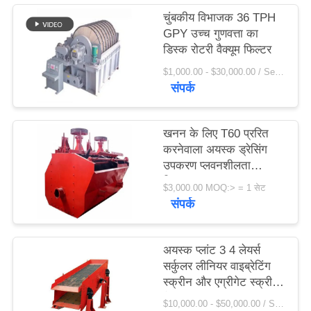
विनती
चुंबकीय विभाजक 36 TPH
GPY उच्च गुणवत्ता का
करे
डिस्क रोटरी वैक्यूम फिल्टर
$1,000.00 - $30,000.00 / Set MOQ:1 सेट / सेट
साइटमैप
संपर्क
PRIVACY
खनन के लिए T60 प्ररित
POLICY
करनेवाला अयस्क ड्रेसिंग
उपकरण प्लवनशीलता
विभाजक
$3,000.00 MOQ:> = 1 सेट
संपर्क
अयस्क प्लांट 3 4 लेयर्स
सर्कुलर लीनियर वाइब्रेटिंग
स्क्रीन और एग्रीगेट स्क्रीन
फैक्टरी मूल्य
$10,000.00 - $50,000.00 / Set MOQ:1 सेट / सेट