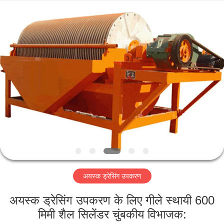
Luoyang
Zhongtai
Industries
CO.,LTD.
All
Rights
Reserved.
घर
उत्पादों
वीआर
दिखाएँ
हमारे
अयस्क ड्रेसिंग उपकरण
बारे
में
अयस्क ड्रेसिंग उपकरण के लिए गीले स्थायी 600
मिमी शैल सिलेंडर चुंबकीय विभाजक: