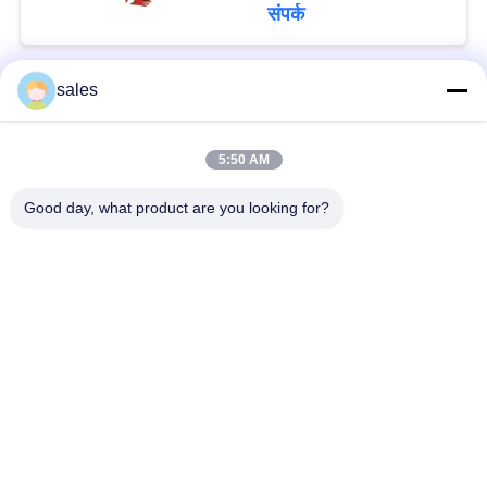
संपर्क
sales
लोकप्रिय श्रेणियां
सभी
5:50 AM
मिल पिनियन गियर्स
बेवेल पिनियन गियर
Good day, what product are you looking for?
मिल गिर्थ गियर
कास्टिंग और फोर्जिंग
सीमेंट रोटरी भट्ठा
अयस्क पीसने की चक्की
स्टोन क्रेशर मशीन
खनन मशीन स्पेयर पार्ट्स
सदस्यता लें