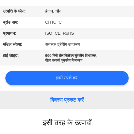
कारखाना
उत्पत्ति के प्लेस:
हेनान, चीन
भ्रमण
ब्रांड नाम:
CITIC IC
गुणवत्ता
प्रमाणन:
ISO, CE, RoHS
नियंत्रण
मॉडल संख्या:
अयस्क ड्रेसिंग उपकरण
हाई लाइट:
,
600 मिमी शैल सिलेंडर चुंबकीय विभाजक
संपर्क
गीला स्थायी चुंबकीय विभाजक
करें
हमसे संपर्क करें!
समाचार
विवरण प्रकट करें
एक
उद्धरण
इसी तरह के उत्पादों
की