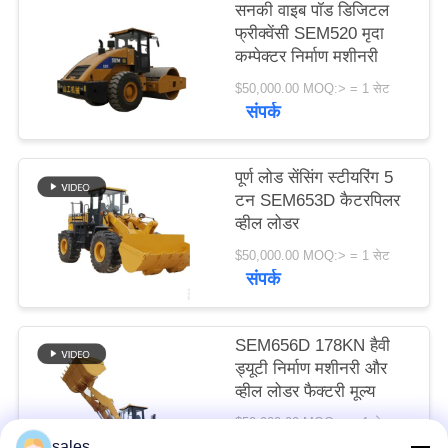
सनकी वाइब पॉड डिजिटल
विनती
फ्रीक्वेंसी SEM520 मृदा
करे
कम्पेक्टर निर्माण मशीनरी
$50,000.00 MOQ:> = 1 सेट
संपर्क
साइटमैप
पूर्ण लोड सेंसिंग स्टीयरिंग 5
PRIVACY
टन SEM653D कैटरपिलर
POLICY
व्हील लोडर
$50,000.00 MOQ:> = 1 सेट
संपर्क
SEM656D 178KN हैवी
ड्यूटी निर्माण मशीनरी और
व्हील लोडर फैक्टरी मूल्य
$50,000.00 MOQ:> = 1 सेट
संपर्क
sales