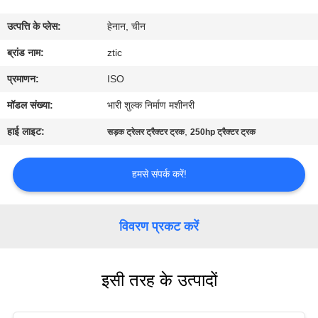
कारखाना
उत्पत्ति के प्लेस:
हेनान, चीन
भ्रमण
ब्रांड नाम:
ztic
गुणवत्ता
प्रमाणन:
ISO
नियंत्रण
मॉडल संख्या:
भारी शुल्क निर्माण मशीनरी
हाई लाइट:
,
सड़क ट्रेलर ट्रैक्टर ट्रक
250hp ट्रैक्टर ट्रक
संपर्क
करें
हमसे संपर्क करें!
समाचार
विवरण प्रकट करें
एक
इसी तरह के उत्पादों
उद्धरण
की