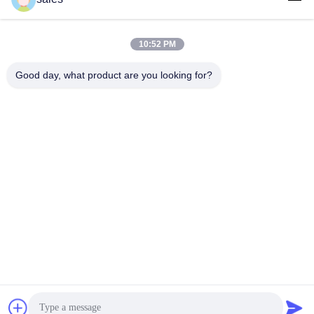
10:52 PM
लोकप्रिय श्रेणियां
सभी
Good day, what product are you looking for?
मिल पिनियन गियर्स
बेवेल पिनियन गियर
मिल गिर्थ गियर
कास्टिंग और फोर्जिंग
सीमेंट रोटरी भट्ठा
अयस्क पीसने की चक्की
स्टोन क्रेशर मशीन
खनन मशीन स्पेयर पार्ट्स
सदस्यता लें