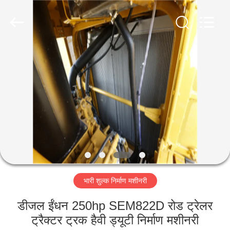
Luoyang
Zhongtai
Industries
CO.,LTD.
All
Rights
Reserved.
घर
उत्पादों
वीआर
दिखाएँ
हमारे
भारी शुल्क निर्माण मशीनरी
बारे
में
डीजल ईंधन 250hp SEM822D रोड ट्रेलर
ट्रैक्टर ट्रक हैवी ड्यूटी निर्माण मशीनरी