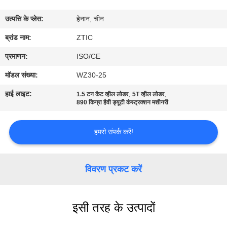
कारखाना
उत्पत्ति के प्लेस:
हेनान, चीन
भ्रमण
ब्रांड नाम:
ZTIC
गुणवत्ता
प्रमाणन:
ISO/CE
नियंत्रण
मॉडल संख्या:
WZ30-25
हाई लाइट:
,
,
1.5 टन कैट व्हील लोडर
5T व्हील लोडर
संपर्क
890 किग्रा हैवी ड्यूटी कंस्ट्रक्शन मशीनरी
करें
हमसे संपर्क करें!
समाचार
विवरण प्रकट करें
एक
उद्धरण
इसी तरह के उत्पादों
की