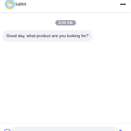
संपर्क
sales
8:09 AM
लोकप्रिय श्रेणियां
सभी
Good day, what product are you looking for?
मिल पिनियन गियर्स
बेवेल पिनियन गियर
मिल गिर्थ गियर
कास्टिंग और फोर्जिंग
सीमेंट रोटरी भट्ठा
अयस्क पीसने की चक्की
स्टोन क्रेशर मशीन
खनन मशीन स्पेयर पार्ट्स
सदस्यता लें