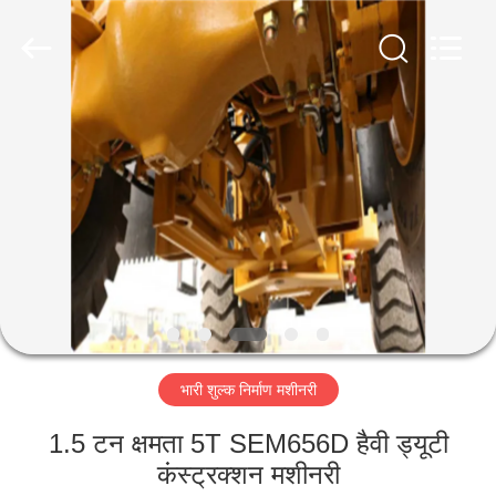
Luoyang
Zhongtai
Industries
CO.,LTD.
All
Rights
Reserved.
घर
उत्पादों
वीआर
दिखाएँ
हमारे
भारी शुल्क निर्माण मशीनरी
बारे
में
1.5 टन क्षमता 5T SEM656D हैवी ड्यूटी
कंस्ट्रक्शन मशीनरी