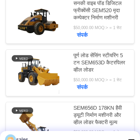
सनकी वाइब पॉड डिजिटल
विनती
फ्रीक्वेंसी SEM520 मृदा
करे
कम्पेक्टर निर्माण मशीनरी
$50,000.00 MOQ:> = 1 सेट
संपर्क
साइटमैप
पूर्ण लोड सेंसिंग स्टीयरिंग 5
PRIVACY
टन SEM653D कैटरपिलर
POLICY
व्हील लोडर
$50,000.00 MOQ:> = 1 सेट
संपर्क
SEM656D 178KN हैवी
ड्यूटी निर्माण मशीनरी और
व्हील लोडर फैक्टरी मूल्य
$50,000.00 MOQ:> = 1 सेट
संपर्क
sales