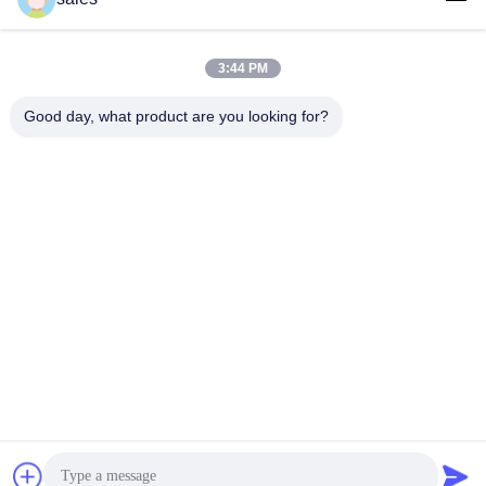
3:44 PM
लोकप्रिय श्रेणियां
सभी
Good day, what product are you looking for?
मिल पिनियन गियर्स
बेवेल पिनियन गियर
मिल गिर्थ गियर
कास्टिंग और फोर्जिंग
सीमेंट रोटरी भट्ठा
अयस्क पीसने की चक्की
स्टोन क्रेशर मशीन
खनन मशीन स्पेयर पार्ट्स
सदस्यता लें