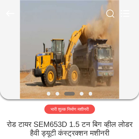
Luoyang
Zhongtai
Industries
CO.,LTD.
All
Rights
Reserved.
घर
उत्पादों
वीआर
दिखाएँ
हमारे
भारी शुल्क निर्माण मशीनरी
बारे
में
रोड टायर SEM653D 1.5 टन बिग व्हील लोडर
हैवी ड्यूटी कंस्ट्रक्शन मशीनरी