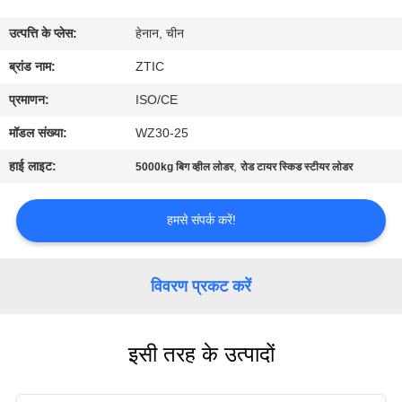
कारखाना
उत्पत्ति के प्लेस:
हेनान, चीन
भ्रमण
ब्रांड नाम:
ZTIC
गुणवत्ता
प्रमाणन:
ISO/CE
नियंत्रण
मॉडल संख्या:
WZ30-25
हाई लाइट:
,
5000kg बिग व्हील लोडर
रोड टायर स्किड स्टीयर लोडर
संपर्क
करें
हमसे संपर्क करें!
समाचार
विवरण प्रकट करें
एक
इसी तरह के उत्पादों
उद्धरण
की