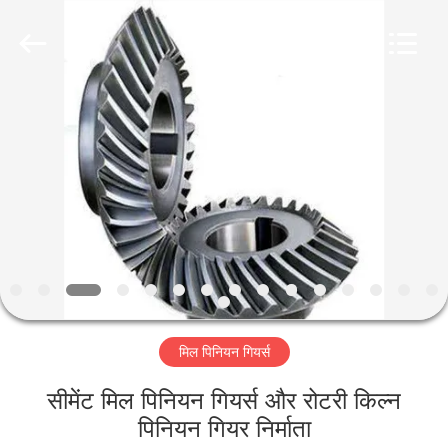
Luoyang
Zhongtai
Industries
CO.,LTD.
All
Rights
Reserved.
घर
उत्पादों
वीआर
दिखाएँ
हमारे
मिल पिनियन गियर्स
बारे
में
सीमेंट मिल पिनियन गियर्स और रोटरी किल्न
पिनियन गियर निर्माता