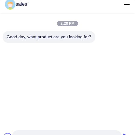
संपर्क
sales
2:28 PM
लोकप्रिय श्रेणियां
सभी
Good day, what product are you looking for?
मिल पिनियन गियर्स
बेवेल पिनियन गियर
मिल गिर्थ गियर
कास्टिंग और फोर्जिंग
सीमेंट रोटरी भट्ठा
अयस्क पीसने की चक्की
स्टोन क्रेशर मशीन
खनन मशीन स्पेयर पार्ट्स
सदस्यता लें