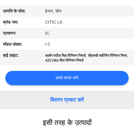
कारखाना
उत्पत्ति के प्लेस:
हेनान, चीन
भ्रमण
ब्रांड नाम:
CITIC LK
गुणवत्ता
प्रमाणन:
IC
नियंत्रण
मॉडल संख्या:
I C
हाई लाइट:
,
,
कार्बन स्टील मिल पिनियन गियर्स
सीएनसी मशीनिंग पिनियन गियर
संपर्क
42CrMo मिल पिनियन गियर्स
करें
हमसे संपर्क करें!
समाचार
विवरण प्रकट करें
एक
उद्धरण
इसी तरह के उत्पादों
की