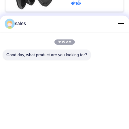
संपर्क
sales
लोकप्रिय श्रेणियां
सभी
9:35 AM
मिल पिनियन गियर्स
बेवेल पिनियन गियर
Good day, what product are you looking for?
मिल गिर्थ गियर
कास्टिंग और फोर्जिंग
सीमेंट रोटरी भट्ठा
अयस्क पीसने की चक्की
स्टोन क्रेशर मशीन
खनन मशीन स्पेयर पार्ट्स
सदस्यता लें