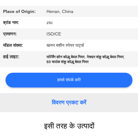
कारखाना
Place of Origin:
Henan, China
भ्रमण
ब्रांड नाम:
ztic
गुणवत्ता
प्रमाणन:
ISO/CE
नियंत्रण
मॉडल संख्या:
खनन मशीन स्पेयर पार्ट्स
हाई लाइट:
,
,
फोर्जिंग कोन कोल्हू बेवल गियर
पेचदार शंकु कोल्हू बेवल गियर
60 मापांक शंकु कोल्हू बेवल गियर
संपर्क
करें
हमसे संपर्क करें!
समाचार
विवरण प्रकट करें
एक
उद्धरण
इसी तरह के उत्पादों
की