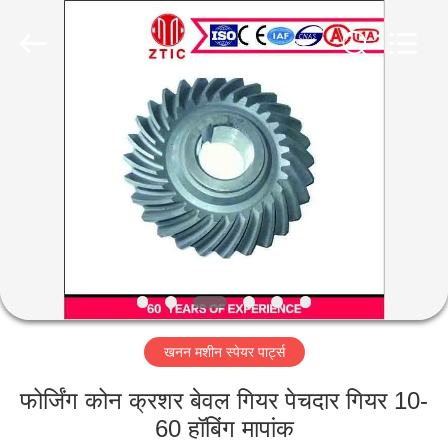
Luoyang
Zhongtai
Industries
CO.,LTD.
All
Rights
Reserved.
घर
उत्पादों
वीआर
दिखाएँ
हमारे
खनन मशीन स्पेयर पार्ट्स
बारे
में
फोर्जिंग कोन क्रशर बेवल गियर पेचदार गियर 10-
60 हॉबिंग मापांक