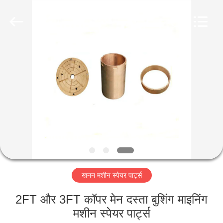
Luoyang
Zhongtai
Industries
CO.,LTD.
All
Rights
Reserved.
घर
उत्पादों
वीआर
दिखाएँ
हमारे
खनन मशीन स्पेयर पार्ट्स
बारे
में
2FT और 3FT कॉपर मेन दस्ता बुशिंग माइनिंग
मशीन स्पेयर पार्ट्स