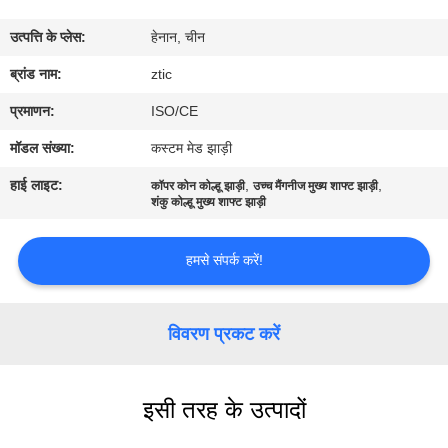
कारखाना
उत्पत्ति के प्लेस:
हेनान, चीन
भ्रमण
ब्रांड नाम:
ztic
गुणवत्ता
प्रमाणन:
ISO/CE
नियंत्रण
मॉडल संख्या:
कस्टम मेड झाड़ी
हाई लाइट:
,
,
कॉपर कोन कोल्हू झाड़ी
उच्च मैंगनीज मुख्य शाफ्ट झाड़ी
संपर्क
शंकु कोल्हू मुख्य शाफ्ट झाड़ी
करें
हमसे संपर्क करें!
समाचार
विवरण प्रकट करें
एक
उद्धरण
इसी तरह के उत्पादों
की