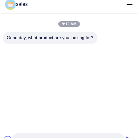
संपर्क
sales
9:12 AM
लोकप्रिय श्रेणियां
सभी
Good day, what product are you looking for?
मिल पिनियन गियर्स
बेवेल पिनियन गियर
मिल गिर्थ गियर
कास्टिंग और फोर्जिंग
सीमेंट रोटरी भट्ठा
अयस्क पीसने की चक्की
स्टोन क्रेशर मशीन
खनन मशीन स्पेयर पार्ट्स
सदस्यता लें