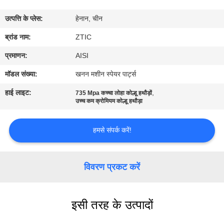
कारखाना
उत्पत्ति के प्लेस:
हेनान, चीन
भ्रमण
ब्रांड नाम:
ZTIC
गुणवत्ता
प्रमाणन:
AISI
नियंत्रण
मॉडल संख्या:
खनन मशीन स्पेयर पार्ट्स
हाई लाइट:
,
735 Mpa कच्चा लोहा कोल्हू हथौड़ों
संपर्क
उच्च कम क्रोमियम कोल्हू हथौड़ा
करें
हमसे संपर्क करें!
समाचार
विवरण प्रकट करें
एक
उद्धरण
इसी तरह के उत्पादों
की