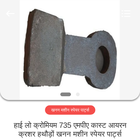
Luoyang
Zhongtai
Industries
CO.,LTD.
All
Rights
Reserved.
घर
उत्पादों
वीआर
दिखाएँ
हमारे
खनन मशीन स्पेयर पार्ट्स
बारे
में
हाई लो क्रोमियम 735 एमपीए कास्ट आयरन
क्रशर हथौड़ों खनन मशीन स्पेयर पार्ट्स