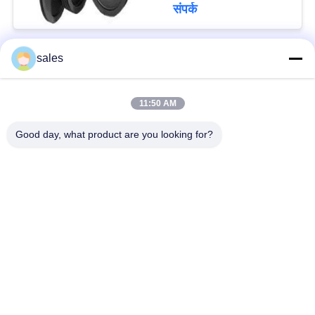
संपर्क
sales
लोकप्रिय श्रेणियां
सभी
11:50 AM
मिल पिनियन गियर्स
बेवेल पिनियन गियर
Good day, what product are you looking for?
मिल गिर्थ गियर
कास्टिंग और फोर्जिंग
सीमेंट रोटरी भट्ठा
अयस्क पीसने की चक्की
स्टोन क्रेशर मशीन
खनन मशीन स्पेयर पार्ट्स
सदस्यता लें