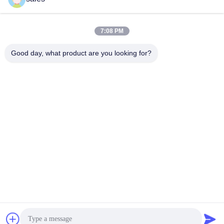
7:08 PM
लोकप्रिय श्रेणियां
सभी
Good day, what product are you looking for?
मिल पिनियन गियर्स
बेवेल पिनियन गियर
मिल गिर्थ गियर
कास्टिंग और फोर्जिंग
सीमेंट रोटरी भट्ठा
अयस्क पीसने की चक्की
स्टोन क्रेशर मशीन
खनन मशीन स्पेयर पार्ट्स
सदस्यता लें