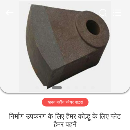
Luoyang
Zhongtai
Industries
CO.,LTD.
All
Rights
Reserved.
घर
उत्पादों
वीआर
दिखाएँ
हमारे
खनन मशीन स्पेयर पार्ट्स
बारे
में
निर्माण उपकरण के लिए हैमर कोल्हू के लिए प्लेट
हैमर पहनें