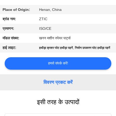
कारखाना
Place of Origin:
Henan, China
भ्रमण
ब्रांड नाम:
ZTIC
गुणवत्ता
प्रमाणन:
ISO/CE
नियंत्रण
मॉडल संख्या:
खनन मशीन स्पेयर पार्ट्स
हाई लाइट:
,
हथौड़ा क्रशर प्लेट हथौड़ा पहनें
निर्माण उपकरण प्लेट हथौड़ा पहनें
संपर्क
करें
हमसे संपर्क करें!
समाचार
विवरण प्रकट करें
एक
इसी तरह के उत्पादों
उद्धरण
की