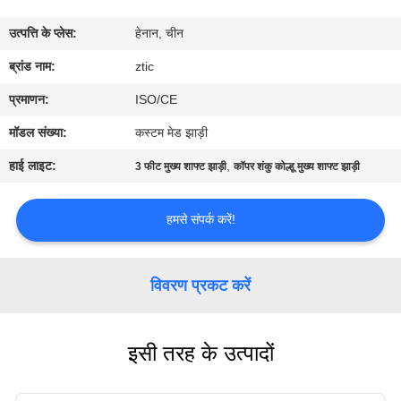
कारखाना
उत्पत्ति के प्लेस:
हेनान, चीन
भ्रमण
ब्रांड नाम:
ztic
गुणवत्ता
प्रमाणन:
ISO/CE
नियंत्रण
मॉडल संख्या:
कस्टम मेड झाड़ी
हाई लाइट:
,
3 फीट मुख्य शाफ्ट झाड़ी
कॉपर शंकु कोल्हू मुख्य शाफ्ट झाड़ी
संपर्क
करें
हमसे संपर्क करें!
समाचार
विवरण प्रकट करें
एक
इसी तरह के उत्पादों
उद्धरण
की