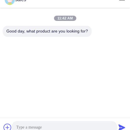
11:42 AM
लोकप्रिय श्रेणियां
सभी
Good day, what product are you looking for?
मिल पिनियन गियर्स
बेवेल पिनियन गियर
मिल गिर्थ गियर
कास्टिंग और फोर्जिंग
सीमेंट रोटरी भट्ठा
अयस्क पीसने की चक्की
स्टोन क्रेशर मशीन
खनन मशीन स्पेयर पार्ट्स
सदस्यता लें