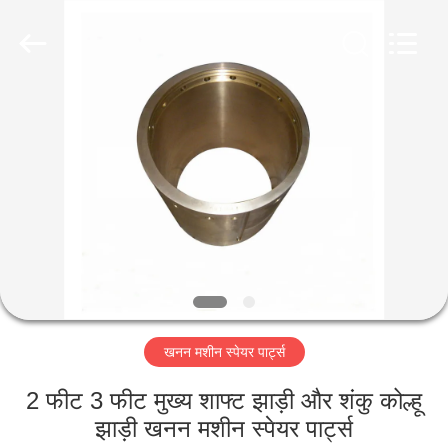
Luoyang
Zhongtai
Industries
CO.,LTD.
All
Rights
Reserved.
घर
उत्पादों
वीआर
दिखाएँ
हमारे
खनन मशीन स्पेयर पार्ट्स
बारे
में
2 फीट 3 फीट मुख्य शाफ्ट झाड़ी और शंकु कोल्हू
झाड़ी खनन मशीन स्पेयर पार्ट्स