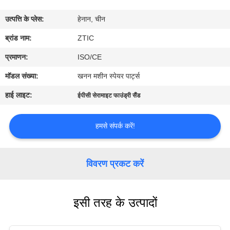
कारखाना
उत्पत्ति के प्लेस:
हेनान, चीन
भ्रमण
ब्रांड नाम:
ZTIC
गुणवत्ता
प्रमाणन:
ISO/CE
नियंत्रण
मॉडल संख्या:
खनन मशीन स्पेयर पार्ट्स
हाई लाइट:
ईपीसी सेरामाइट फाउंड्री सैंड
संपर्क
करें
हमसे संपर्क करें!
समाचार
विवरण प्रकट करें
एक
इसी तरह के उत्पादों
उद्धरण
की