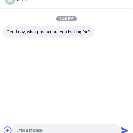
3:20 PM
लोकप्रिय श्रेणियां
सभी
Good day, what product are you looking for?
मिल पिनियन गियर्स
बेवेल पिनियन गियर
मिल गिर्थ गियर
कास्टिंग और फोर्जिंग
सीमेंट रोटरी भट्ठा
अयस्क पीसने की चक्की
स्टोन क्रेशर मशीन
खनन मशीन स्पेयर पार्ट्स
सदस्यता लें