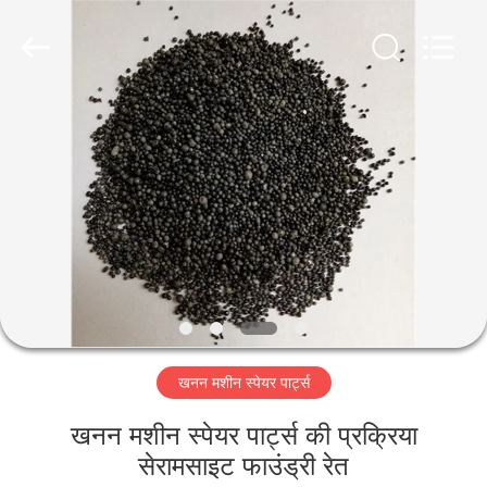
Luoyang
Zhongtai
Industries
CO.,LTD.
All
Rights
Reserved.
घर
उत्पादों
वीआर
दिखाएँ
हमारे
खनन मशीन स्पेयर पार्ट्स
बारे
में
खनन मशीन स्पेयर पार्ट्स की प्रक्रिया
सेरामसाइट फाउंड्री रेत