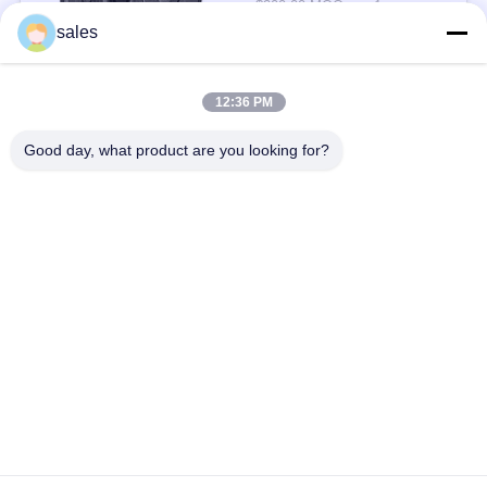
$200.00 MOQ:> = 1 टन
संपर्क
sales
12:36 PM
लोकप्रिय श्रेणियां
सभी
Good day, what product are you looking for?
मिल पिनियन गियर्स
बेवेल पिनियन गियर
मिल गिर्थ गियर
कास्टिंग और फोर्जिंग
सीमेंट रोटरी भट्ठा
अयस्क पीसने की चक्की
स्टोन क्रेशर मशीन
खनन मशीन स्पेयर पार्ट्स