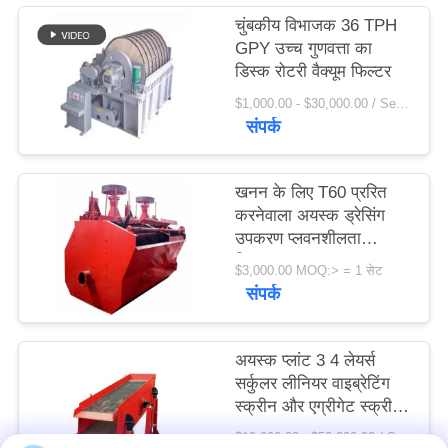
विनती
चुंबकीय विभाजक 36 TPH
GPY उच्च गुणवत्ता का
करे
डिस्क रोटरी वैक्यूम फिल्टर
$1,000.00 - $30,000.00 / Set MOQ:1 सेट / सेट
साइटमैप
संपर्क
PRIVACY
खनन के लिए T60 प्ररित
POLICY
करनेवाला अयस्क ड्रेसिंग
उपकरण प्लवनशीलता
विभाजक
$3,000.00 MOQ:> = 1 सेट
संपर्क
अयस्क प्लांट 3 4 लेयर्स
सर्कुलर लीनियर वाइब्रेटिंग
स्क्रीन और एग्रीगेट स्क्रीन
फैक्टरी मूल्य
$10,000.00 - $50,000.00 / Set MOQ:1 सेट / सेट