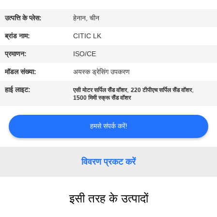
कारखाना
उत्पत्ति के प्लेस:
हेनान, चीन
भ्रमण
ब्रांड नाम:
CITIC LK
गुणवत्ता
प्रमाणन:
ISO/CE
नियंत्रण
मॉडल संख्या:
अयस्क ड्रेसिंग उपकरण
हाई लाइट:
,
,
एसी मोटर सर्पिल सैंड वॉशर
220 टीपीएच सर्पिल सैंड वॉशर
संपर्क
1500 मिमी स्क्रू सैंड वॉशर
करें
हमसे संपर्क करें!
समाचार
विवरण प्रकट करें
एक
उद्धरण
इसी तरह के उत्पादों
की