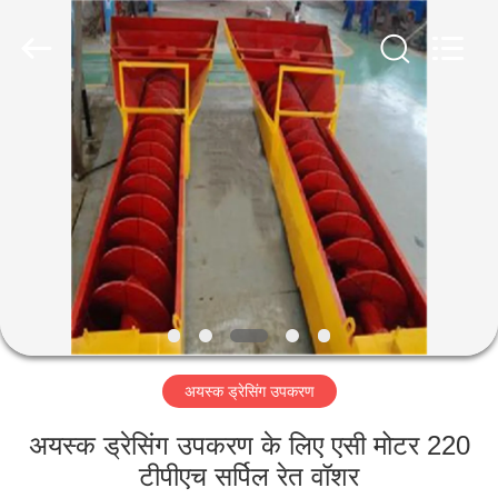
Luoyang
Zhongtai
Industries
CO.,LTD.
All
Rights
Reserved.
घर
उत्पादों
वीआर
दिखाएँ
हमारे
अयस्क ड्रेसिंग उपकरण
बारे
में
अयस्क ड्रेसिंग उपकरण के लिए एसी मोटर 220
टीपीएच सर्पिल रेत वॉशर