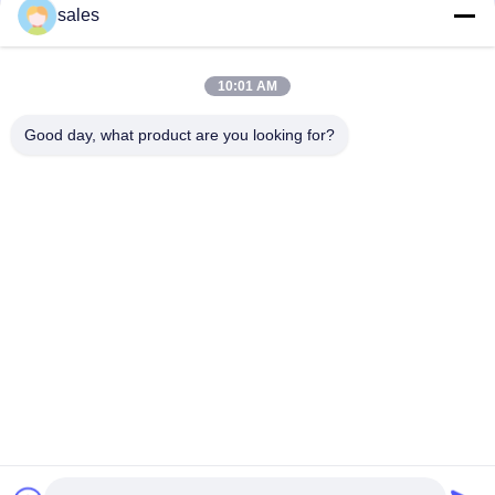
संपर्क
sales
10:01 AM
लोकप्रिय श्रेणियां
सभी
Good day, what product are you looking for?
मिल पिनियन गियर्स
बेवेल पिनियन गियर
मिल गिर्थ गियर
कास्टिंग और फोर्जिंग
सीमेंट रोटरी भट्ठा
अयस्क पीसने की चक्की
स्टोन क्रेशर मशीन
खनन मशीन स्पेयर पार्ट्स
सदस्यता लें