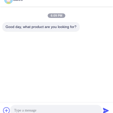
6:09 PM
लोकप्रिय श्रेणियां
सभी
Good day, what product are you looking for?
मिल पिनियन गियर्स
बेवेल पिनियन गियर
मिल गिर्थ गियर
कास्टिंग और फोर्जिंग
सीमेंट रोटरी भट्ठा
अयस्क पीसने की चक्की
स्टोन क्रेशर मशीन
खनन मशीन स्पेयर पार्ट्स
सदस्यता लें