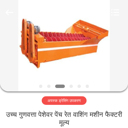
Luoyang
Zhongtai
Industries
CO.,LTD.
All
Rights
Reserved.
घर
उत्पादों
वीआर
दिखाएँ
हमारे
अयस्क ड्रेसिंग उपकरण
बारे
में
उच्च गुणवत्ता पेशेवर पेंच रेत वाशिंग मशीन फैक्टरी
मूल्य