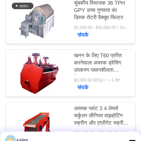
चुंबकीय विभाजक 36 TPH
विनती
GPY उच्च गुणवत्ता का
करे
डिस्क रोटरी वैक्यूम फिल्टर
$1,000.00 - $30,000.00 / Set MOQ:1 सेट / सेट
संपर्क
साइटमैप
खनन के लिए T60 प्ररित
PRIVACY
करनेवाला अयस्क ड्रेसिंग
POLICY
उपकरण प्लवनशीलता
विभाजक
$3,000.00 MOQ:> = 1 सेट
संपर्क
अयस्क प्लांट 3 4 लेयर्स
सर्कुलर लीनियर वाइब्रेटिंग
स्क्रीन और एग्रीगेट स्क्रीन
फैक्टरी मूल्य
$10,000.00 - $50,000.00 / Set MOQ:1 सेट / सेट
संपर्क
sales