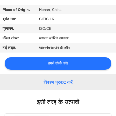
कारखाना
Place of Origin:
Henan, China
भ्रमण
ब्रांड नाम:
CITIC LK
गुणवत्ता
प्रमाणन:
ISO/CE
नियंत्रण
मॉडल संख्या:
अयस्क ड्रेसिंग उपकरण
हाई लाइट:
पेशेवर पेंच रेत धोने की मशीन
संपर्क
करें
हमसे संपर्क करें!
समाचार
विवरण प्रकट करें
एक
इसी तरह के उत्पादों
उद्धरण
की