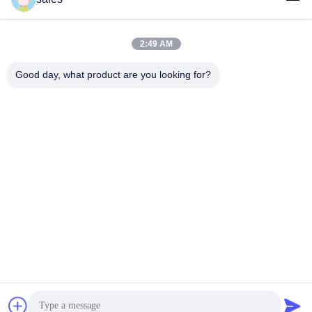
2:49 AM
लोकप्रिय श्रेणियां
सभी
Good day, what product are you looking for?
मिल पिनियन गियर्स
बेवेल पिनियन गियर
मिल गिर्थ गियर
कास्टिंग और फोर्जिंग
सीमेंट रोटरी भट्ठा
अयस्क पीसने की चक्की
स्टोन क्रेशर मशीन
खनन मशीन स्पेयर पार्ट्स
सदस्यता लें