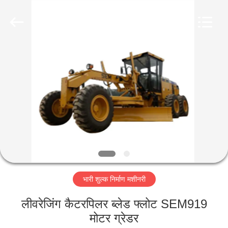
Luoyang
Zhongtai
Industries
CO.,LTD.
All
Rights
Reserved.
घर
उत्पादों
वीआर
दिखाएँ
हमारे
भारी शुल्क निर्माण मशीनरी
बारे
में
लीवरेजिंग कैटरपिलर ब्लेड फ्लोट SEM919
मोटर ग्रेडर