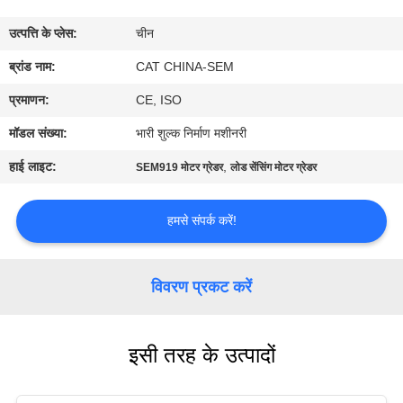
कारखाना
उत्पत्ति के प्लेस:
चीन
भ्रमण
ब्रांड नाम:
CAT CHINA-SEM
गुणवत्ता
प्रमाणन:
CE, ISO
नियंत्रण
मॉडल संख्या:
भारी शुल्क निर्माण मशीनरी
हाई लाइट:
,
SEM919 मोटर ग्रेडर
लोड सेंसिंग मोटर ग्रेडर
संपर्क
करें
हमसे संपर्क करें!
समाचार
विवरण प्रकट करें
एक
इसी तरह के उत्पादों
उद्धरण
की